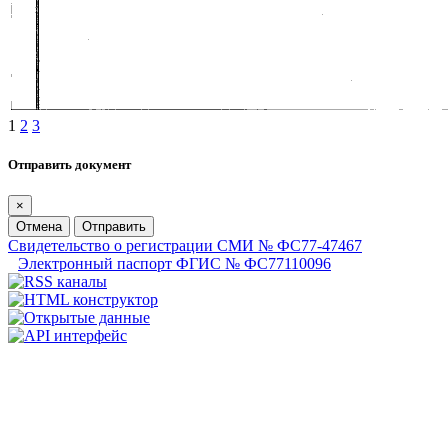
1
2
3
Отправить документ
×
Отмена
Отправить
Свидетельство о регистрации СМИ № ФС77-47467
Электронный паспорт ФГИС № ФС77110096