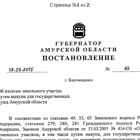
Страница №
1
из
2
: