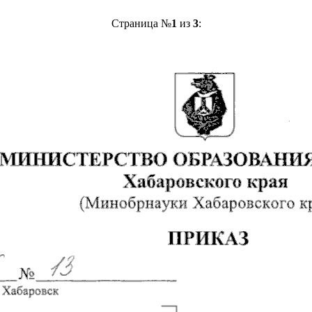
Страница №
1
из
3
: