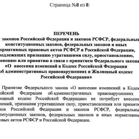
Страница №
8
из
8
: