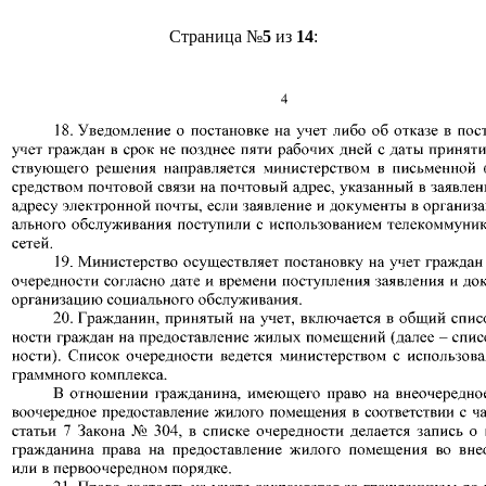
Страница №
5
из
14
: