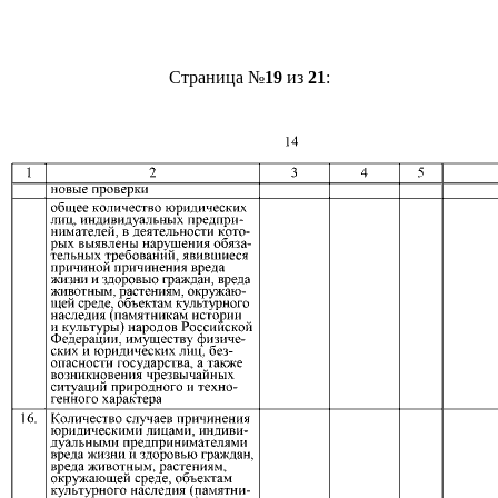
Страница №
19
из
21
: