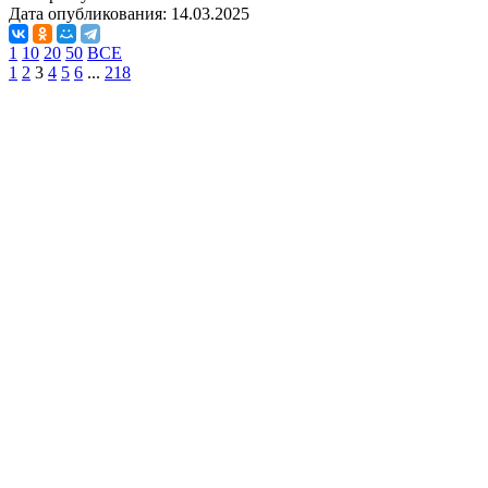
Дата опубликования:
14.03.2025
1
10
20
50
ВСЕ
1
2
3
4
5
6
...
218