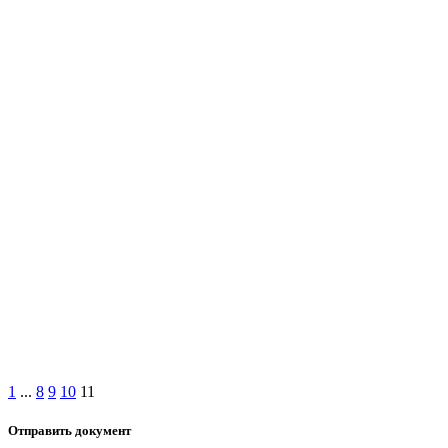
1
...
8
9
10
11
Отправить документ