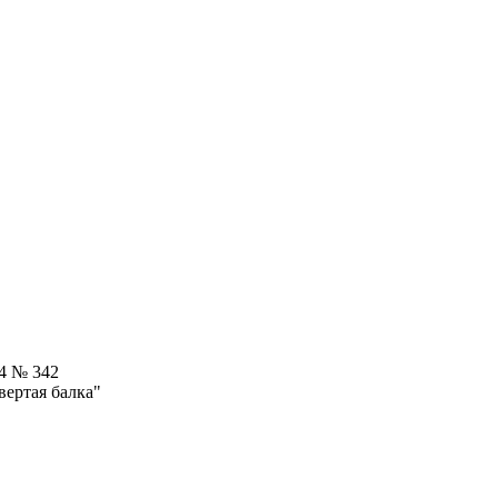
24 № 342
вертая балка"