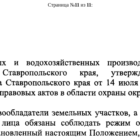
Страница №
11
из
11
: