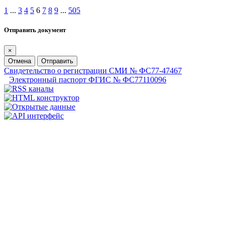
1
...
3
4
5
6
7
8
9
...
505
Отправить документ
×
Отмена
Отправить
Свидетельство о регистрации СМИ № ФС77-47467
Электронный паспорт ФГИС № ФС77110096