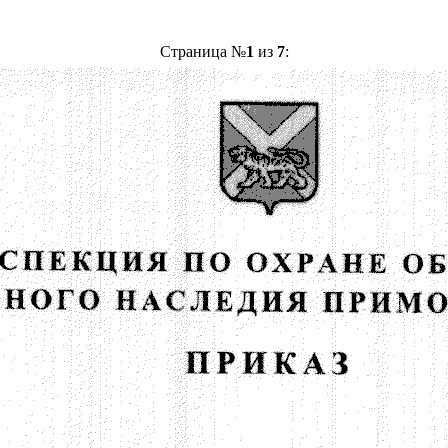
Страница №
1
из
7
: