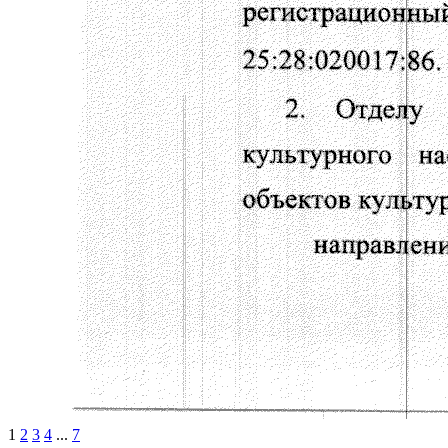
1
2
3
4
...
7