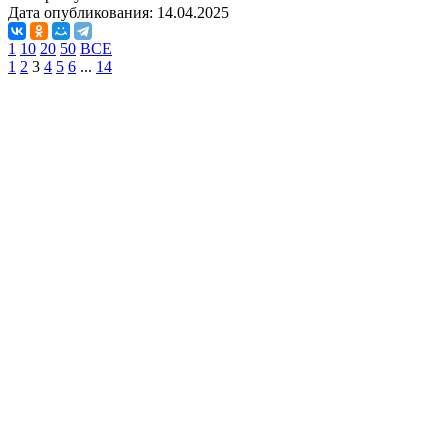
Дата опубликования:
14.04.2025
1
10
20
50
ВСЕ
1
2
3
4
5
6
...
14