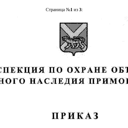
Страница №
1
из
3
: