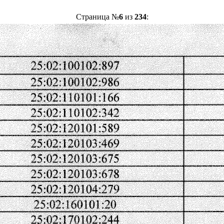
Страница №
6
из
234
: