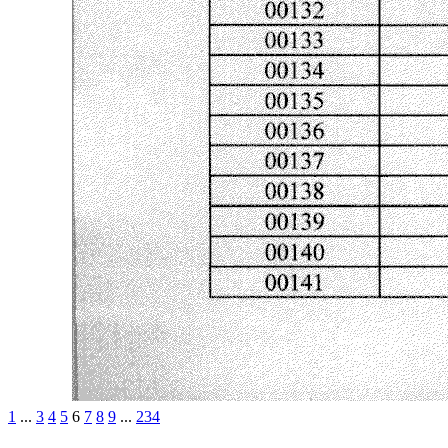
1
...
3
4
5
6
7
8
9
...
234