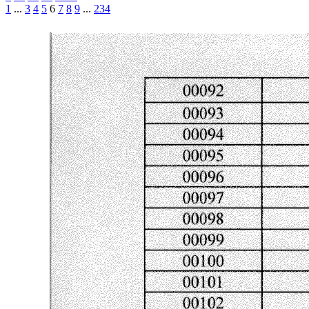
1
...
3
4
5
6
7
8
9
...
234