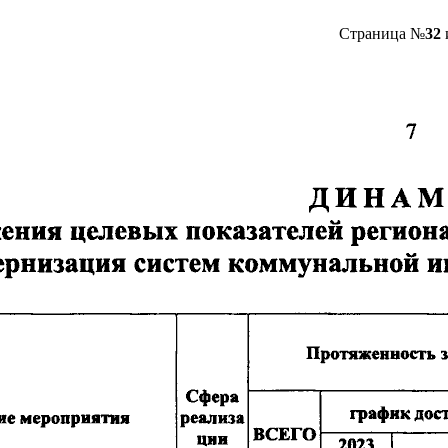
Страница №
32