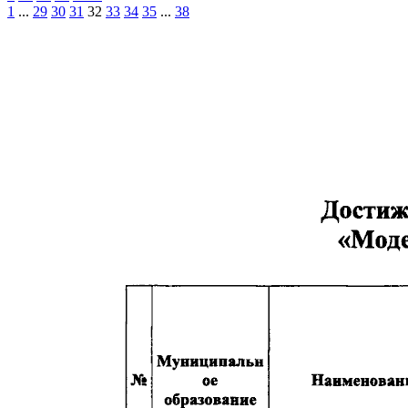
1
...
29
30
31
32
33
34
35
...
38