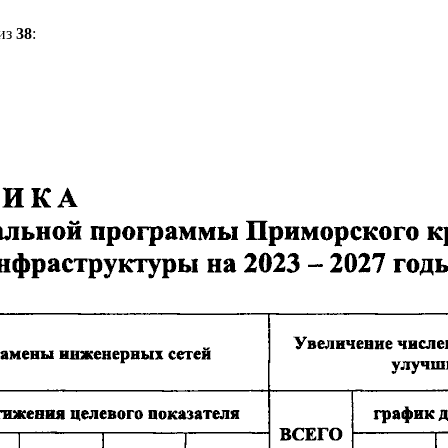
из
38
: