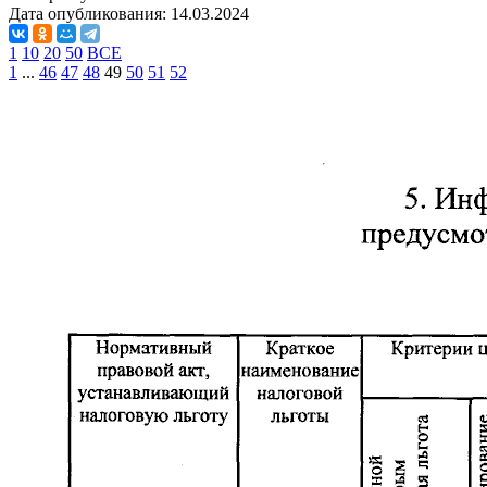
Дата опубликования:
14.03.2024
1
10
20
50
ВСЕ
1
...
46
47
48
49
50
51
52