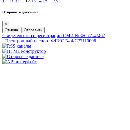
1
...
9
10
11
12
13
14
15
...
35
Отправить документ
×
Отмена
Отправить
Свидетельство о регистрации СМИ № ФС77-47467
Электронный паспорт ФГИС № ФС77110096