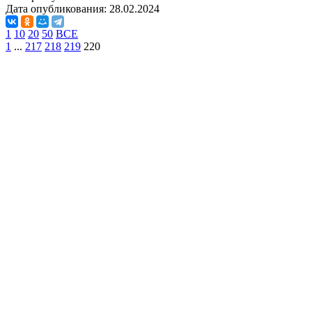
Дата опубликования:
28.02.2024
1
10
20
50
ВСЕ
1
...
217
218
219
220