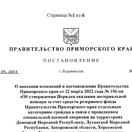
Страница №
1
из
4
: