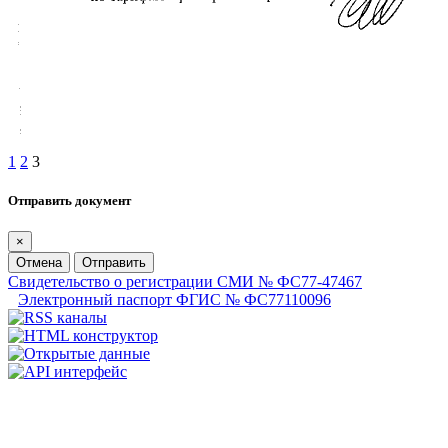
1
2
3
Отправить документ
×
Отмена
Отправить
Свидетельство о регистрации СМИ № ФС77-47467
Электронный паспорт ФГИС № ФС77110096