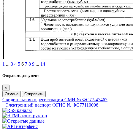
1
...
3
4
5
6
7
8
9
...
14
Отправить документ
×
Отмена
Отправить
Свидетельство о регистрации СМИ № ФС77-47467
Электронный паспорт ФГИС № ФС77110096