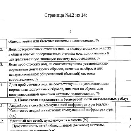
Страница №
12
из
14
: