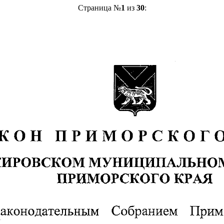
Страница №
1
из
30
: