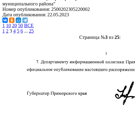
муниципального района"
Номер опубликования:
2500202305220002
Дата опубликования:
22.05.2023
1
10
20
50
ВСЕ
1
2
3
4
5
6
...
25
Страница №
3
из
25
: