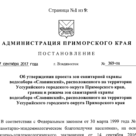
Страница №
1
из
9
: