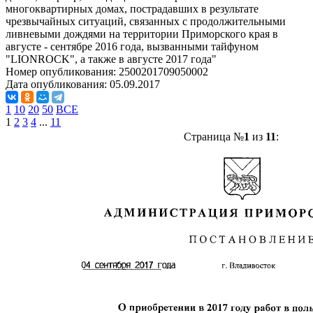
многоквартирных домах, пострадавших в результате
чрезвычайных ситуаций, связанных с продолжительными
ливневыми дождями на территории Приморского края в
августе - сентябре 2016 года, вызванными тайфуном
"LIONROCK", а также в августе 2017 года"
Номер опубликования:
2500201709050002
Дата опубликования:
05.09.2017
1
10
20
50
ВСЕ
1
2
3
4
...
11
Страница №
1
из
11
: