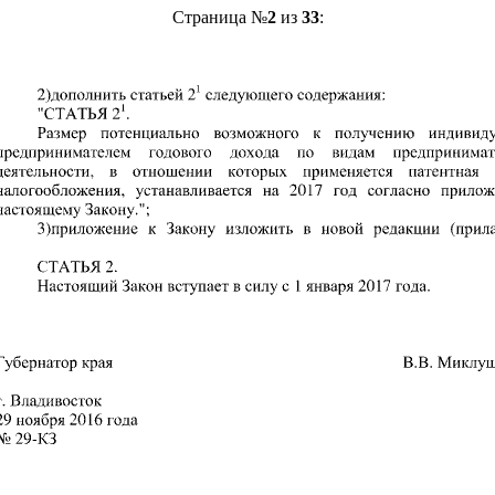
Страница №
2
из
33
: