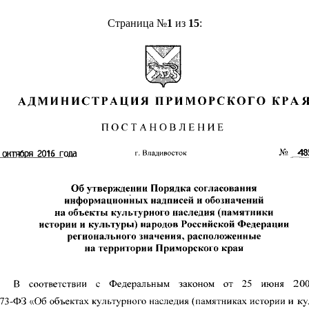
Страница №
1
из
15
: