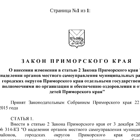
Страница №
1
из
1
: