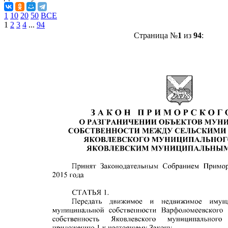
1
10
20
50
ВСЕ
1
2
3
4
...
94
Страница №
1
из
94
: