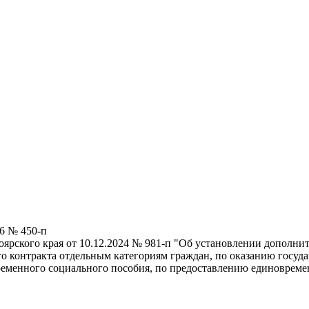
26 № 450-п
оярского края от 10.12.2024 № 981-п "Об установлении дополн
го контракта отдельным категориям граждан, по оказанию гос
менного социального пособия, по предоставлению единовреме