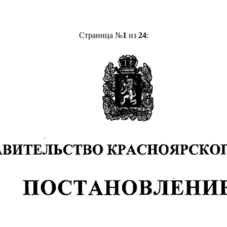
Страница №
1
из
24
: