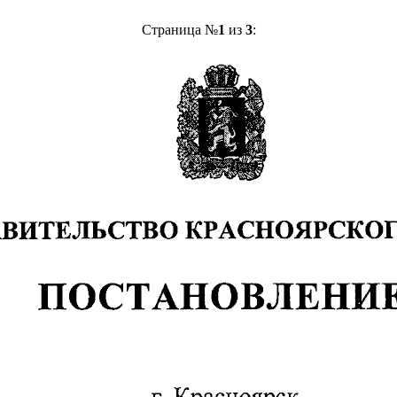
Страница №
1
из
3
: