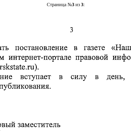
Страница №
3
из
3
: