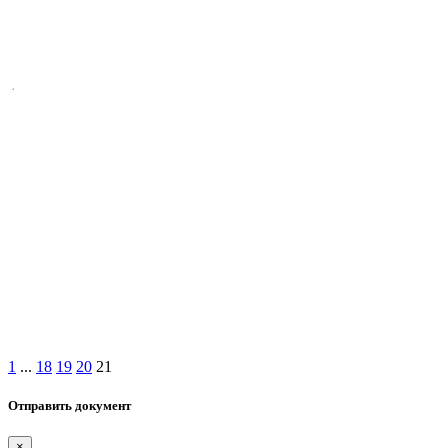
1
...
18
19
20
21
Отправить документ
×