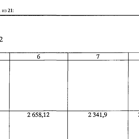
1
из
21
: