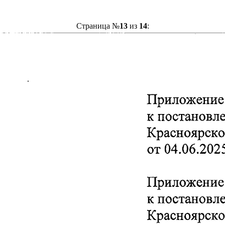
Страница №
13
из
14
: