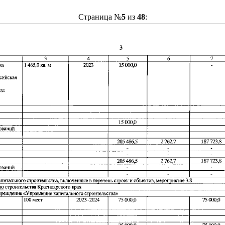
Страница №
5
из
48
: