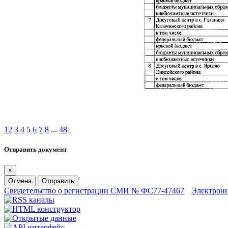
1
2
3
4
5
6
7
8
...
48
Отправить документ
×
Отмена
Отправить
Свидетельство о регистрации СМИ № ФС77-47467
Электрон