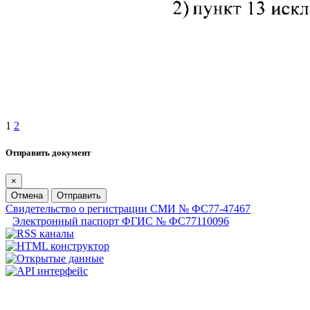
1
2
Отправить документ
×
Отмена
Отправить
Свидетельство о регистрации СМИ № ФС77-47467
Электронный паспорт ФГИС № ФС77110096