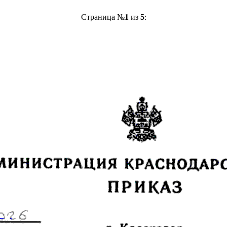
Страница №
1
из
5
: