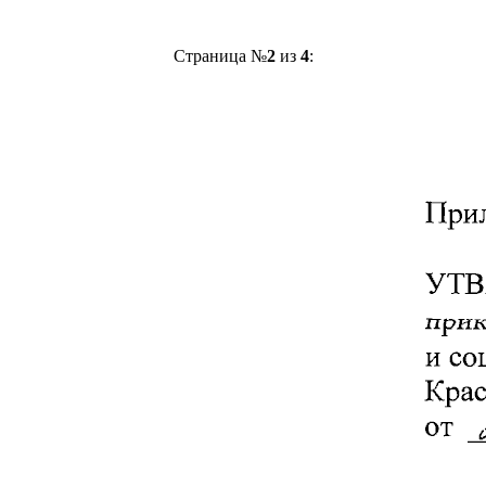
Страница №
2
из
4
: