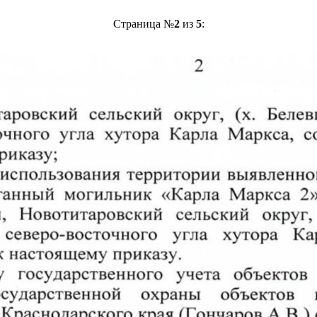
Страница №
2
из
5
: