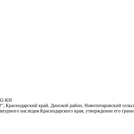
532-КН
 Краснодарский край, Динской район, Новотитаровский сельский 
льтурного наследия Краснодарского края, утверждении его гран