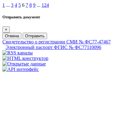
1
...
3
4
5
6
7
8
9
...
124
Отправить документ
×
Отмена
Отправить
Свидетельство о регистрации СМИ № ФС77-47467
Электронный паспорт ФГИС № ФС77110096