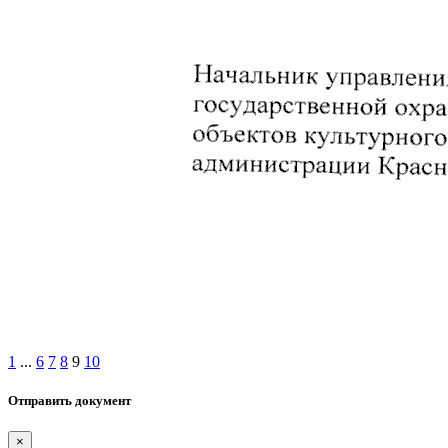
1
...
6
7
8
9
10
Отправить документ
×