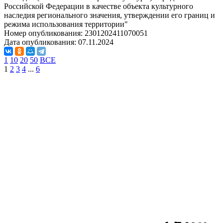
Российской Федерации в качестве объекта культурного
наследия регионального значения, утверждении его границ и
режима использования территории"
Номер опубликования:
2301202411070051
Дата опубликования:
07.11.2024
1
10
20
50
ВСЕ
1
2
3
4
...
6