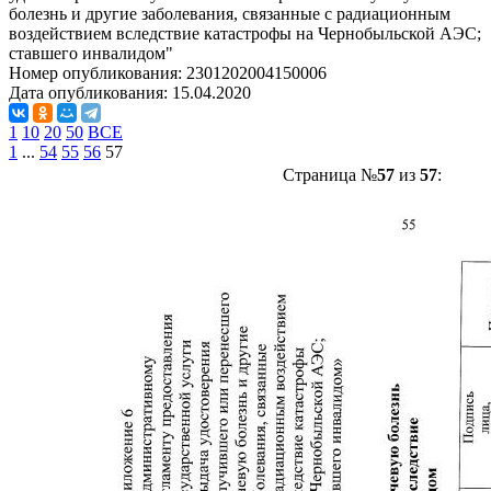
болезнь и другие заболевания, связанные с радиационным
воздействием вследствие катастрофы на Чернобыльской АЭС;
ставшего инвалидом"
Номер опубликования:
2301202004150006
Дата опубликования:
15.04.2020
1
10
20
50
ВСЕ
1
...
54
55
56
57
Страница №
57
из
57
: