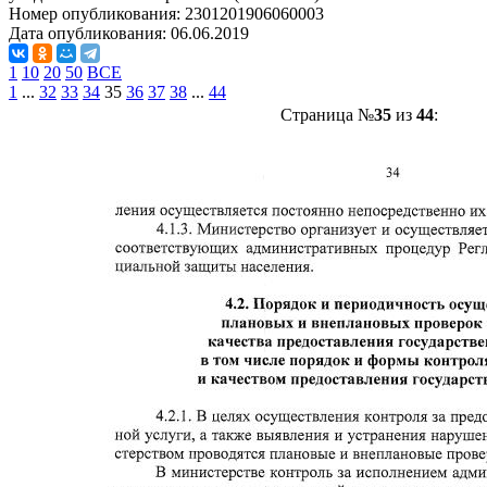
Номер опубликования:
2301201906060003
Дата опубликования:
06.06.2019
1
10
20
50
ВСЕ
1
...
32
33
34
35
36
37
38
...
44
Страница №
35
из
44
: