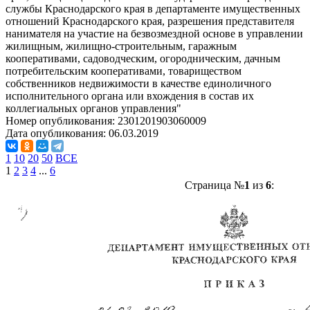
службы Краснодарского края в департаменте имущественных
отношений Краснодарского края, разрешения представителя
нанимателя на участие на безвозмездной основе в управлении
жилищным, жилищно-строительным, гаражным
кооперативами, садоводческим, огородническим, дачным
потребительским кооперативами, товариществом
собственников недвижимости в качестве единоличного
исполнительного органа или вхождения в состав их
коллегиальных органов управления"
Номер опубликования:
2301201903060009
Дата опубликования:
06.03.2019
1
10
20
50
ВСЕ
1
2
3
4
...
6
Страница №
1
из
6
: