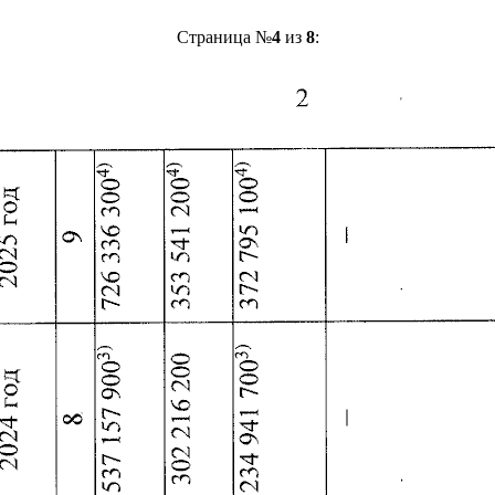
Страница №
4
из
8
: