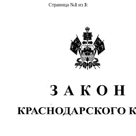
Страница №
1
из
3
: