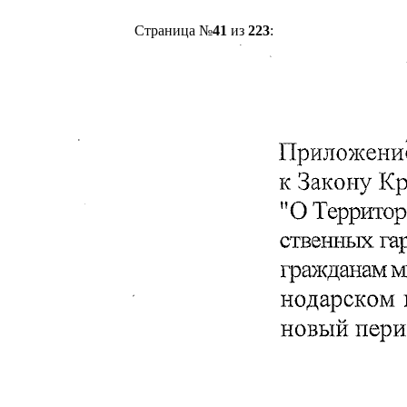
Страница №
41
из
223
: