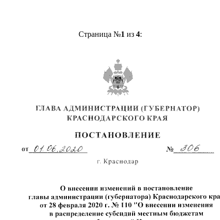
Страница №
1
из
4
: