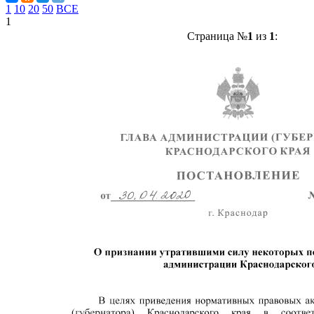
1
10
20
50
ВСЕ
1
Страница №
1
из
1
: